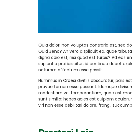
Quia dolori non voluptas contraria est, sed do
Quid Zeno? An vero displicuit ea, quae tributa
digna odio est, nisi quod est turpis? Ad eas 
sapientia proficiscitur, id continuo debet e
naturam affectum esse possit.
Nummus in Croesi divitiis obscuratur, pars e
pravae tamen esse possunt. Idemque diviser
modestiam vel temperantiam, quae est modera
sunt similia: hebes acies est cuipiam oculorum,
viri non esse debilitari dolore, frangi, succ