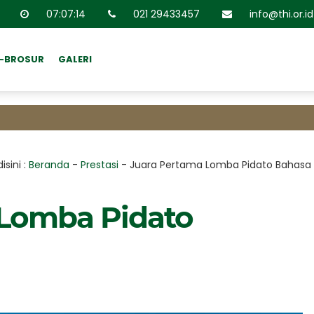
07
:
07
:
14
021 29433457
info@thi.or.id
E-BROSUR
GALERI
isini :
Beranda
-
Prestasi
-
Juara Pertama Lomba Pidato Bahasa I
 Lomba Pidato