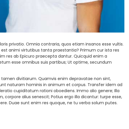
loris privatio. Omnia contraria, quos etiam insanos esse vultis.
 est animi virtutibus tanta praestantia? Primum cur ista res
enim res ab Epicuro praecepta dantur. Quicquid enim a
xpletum esse omnibus suis partibus; Ut optime, secundum
st tamen divitiarum. Quamvis enim depravatae non sint,
unt naturam hominis in animum et corpus. Transfer idem ad
tio cupiditatum rationi oboediens. Immo alio genere; Illa
 corpore alius senescit; Potius ergo illa dicantur: turpe esse,
umbere. Duae sunt enim res quoque, ne tu verba solum putes.