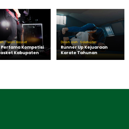
leh : Team Basket
Diraih oleh : Solehudin
 Pertama Kompetisi
Runner Up Kejuaraan
Basket Kabupaten
Karate Tahunan