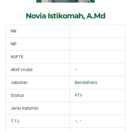
Novia Istikomah, A.Md
NIK
NIP
NUPTK
Aktif mulai
-
Jabatan
Bendahara
Status
PTY
Jenis Kelamin
T.T.L
-, -