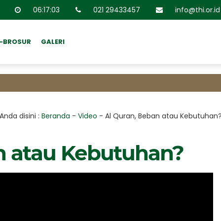
06
:
17
:
04
021 29433457
info@thi.or.id
E-BROSUR
GALERI
Anda disini :
Beranda
-
Video
-
Al Quran, Beban atau Kebutuhan
n atau Kebutuhan?