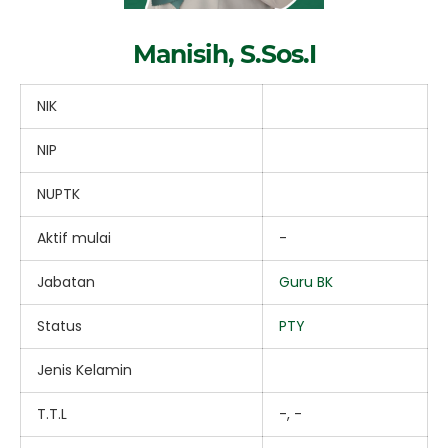
Manisih, S.Sos.I
NIK
NIP
NUPTK
Aktif mulai
-
Jabatan
Guru BK
Status
PTY
Jenis Kelamin
T.T.L
-, -