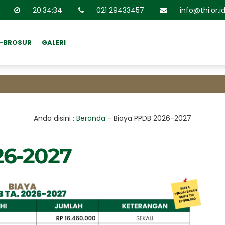
20
:
34
:
34
021 29433457
info@thi.or.i
E-BROSUR
GALERI
Anda disini :
Beranda
-
Biaya PPDB 2026-2027
26-2027